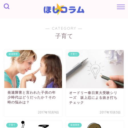
― CATEGORY ―
子育て
発達障害
子育て
発達障害と言われた子供の年
オードリー春日東大受験シリ
少時代はどうだったか？その
ーズ 坂上忍による抜き打ち
時の悩みは？
チェック
2017年10月9日
2017年10月3日
子育て
発達障害