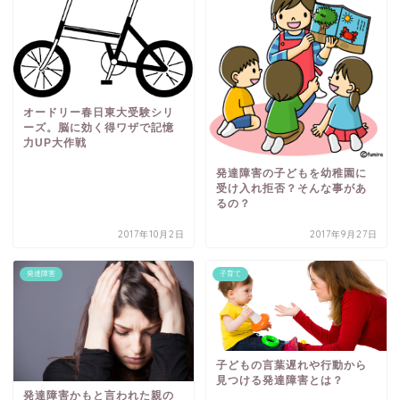
オードリー春日東大受験シリ
ーズ。脳に効く得ワザで記憶
力UP大作戦
発達障害の子どもを幼稚園に
受け入れ拒否？そんな事があ
るの？
2017年10月2日
2017年9月27日
発達障害
子育て
子どもの言葉遅れや行動から
見つける発達障害とは？
発達障害かもと言われた親の