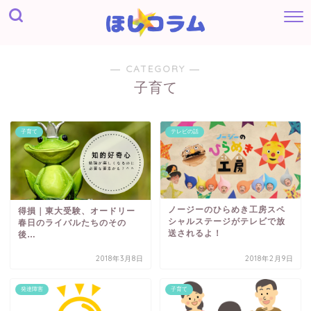
― CATEGORY ―
子育て
子育て
テレビの話
ノージーのひらめき工房スペ
得損｜東大受験、オードリー
シャルステージがテレビで放
春日のライバルたちのその
送されるよ！
後…
2018年3月8日
2018年2月9日
発達障害
子育て