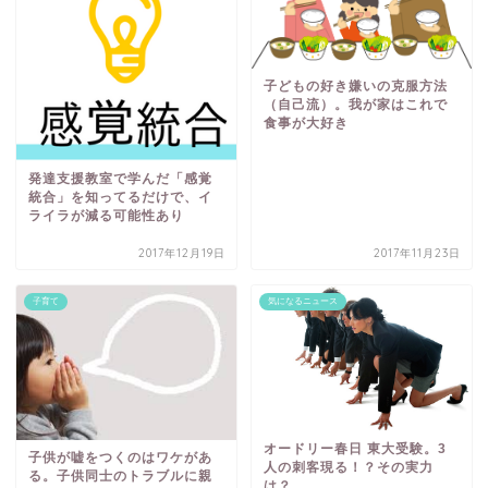
子どもの好き嫌いの克服方法
（自己流）。我が家はこれで
食事が大好き
発達支援教室で学んだ「感覚
統合」を知ってるだけで、イ
ライラが減る可能性あり
2017年12月19日
2017年11月23日
子育て
気になるニュース
オードリー春日 東大受験。3
子供が嘘をつくのはワケがあ
人の刺客現る！？その実力
る。子供同士のトラブルに親
は？