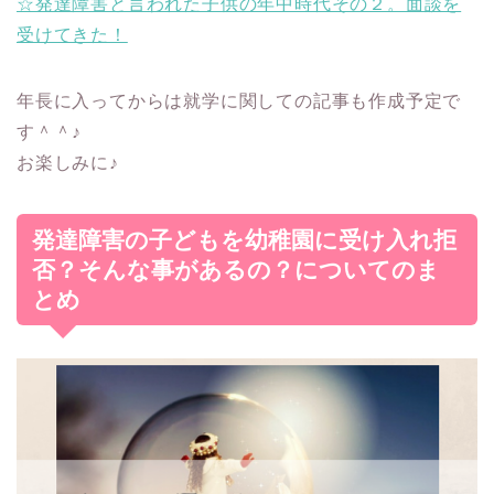
☆発達障害と言われた子供の年中時代その２。面談を
受けてきた！
年長に入ってからは就学に関しての記事も作成予定で
す＾＾♪
お楽しみに♪
発達障害の子どもを幼稚園に受け入れ拒
否？そんな事があるの？についてのま
とめ