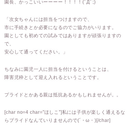
園長、かっこいいーーーー！！！！(ﾟДﾟ;)
「
次女ちゃんには担当
をつけますので、
市に手続きとか必要になるのでご協力がいります。
園としても初めての試み
ではありますが頑張りますの
で、
安心して通ってください。」
ちなみに園児一人に担当を付けるということは、
障害児枠として迎え入れる
ということです。
プライドとかある親は抵抗あるかもしれませんが。。
[char no=4 char=”ほしこ”]私には子供が楽しく通えるな
らプライドなんていりませんので(´・ω・)[/char]