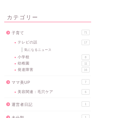
カテゴリー
子育て
71
テレビの話
17
気になるニュース
小学校
8
幼稚園
11
発達障害
16
ママ美UP
7
美容関連：毛穴ケア
6
運営者日記
1
未分類
1