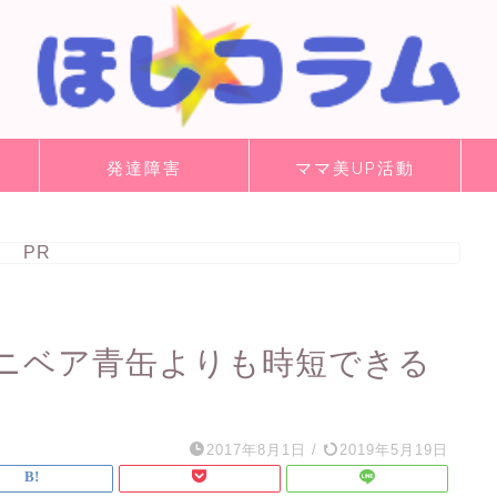
発達障害
ママ美UP活動
PR
ニベア青缶よりも時短できる
2017年8月1日
/
2019年5月19日