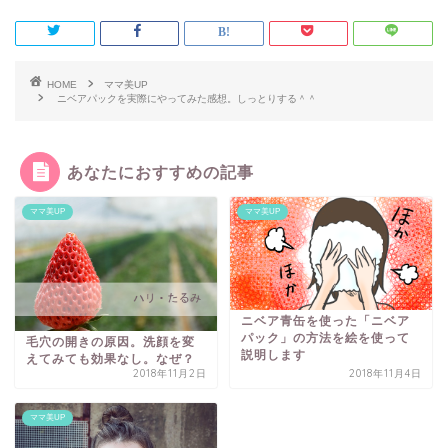
HOME
ママ美UP
ニベアパックを実際にやってみた感想。しっとりする＾＾
あなたにおすすめの記事
ママ美UP
ママ美UP
ニベア青缶を使った「ニベア
パック」の方法を絵を使って
毛穴の開きの原因。洗顔を変
説明します
えてみても効果なし。なぜ？
2018年11月2日
2018年11月4日
ママ美UP