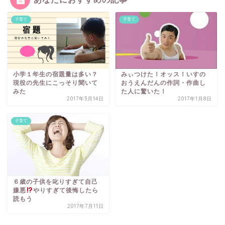
子育て
子育て
みぃつけた！オッス！いすの
小学１年生の宿題量は多い？
おうえんだんの作詞・作曲し
現役の先生にこっそり聞いて
た人に驚いた！
みた
2017年3月14日
2017年1月8日
子育て
６歳の子供を叱りすぎて自己
嫌悪
やりすぎて後悔したら
読もう
2017年7月11日